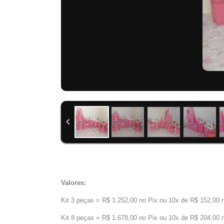
Valores:
Kit 3 peças = R$ 1.252,00 no Pix ou 10x de R$ 152,00 
Kit 8 peças = R$ 1.678,00 no Pix ou 10x de R$ 204,00 