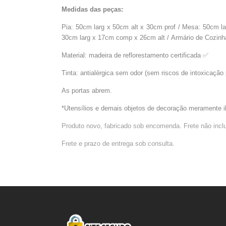
Medidas das peças:
Pia: 50cm larg x 50cm alt x 30cm prof / Mesa: 50cm la
30cm larg x 17cm comp x 26cm alt / Armário de Cozinh
Material: madeira de reflorestamento certificada ✅️
Tinta: antialérgica sem odor (sem riscos de intoxicação 
As portas abrem.
*Utensílios e demais objetos de decoração meramente i
Produto novo, fabricado sob encomenda. Frete não incl
Frete e prazo de entrega sob consulta.