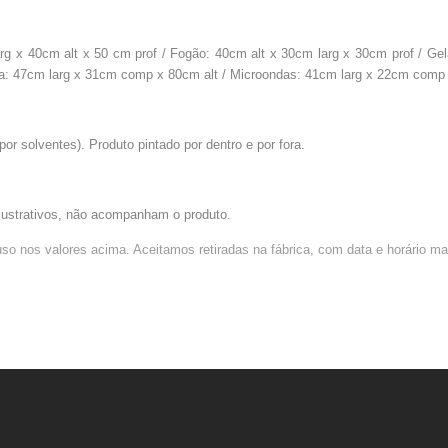
rg x 40cm alt x 50 cm prof / Fogão: 40cm alt x 30cm larg x 30cm prof / Gel
a: 47cm larg x 31cm comp x 80cm alt / Microondas: 41cm larg x 22cm comp 
por solventes). Produto pintado por dentro e por fora.
lustrativos, não acompanham o produto.
uso nos valores acima.
Aceitamos retiradas na fábrica, com data e horário 